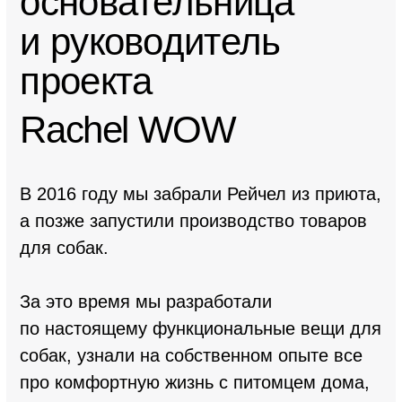
Бренд из Ростова,
прививающий любовь
к животным
mastera.academy
ТОП-10 производств
России по версии
AliExpress
kommersant.ru
Женский бизнес