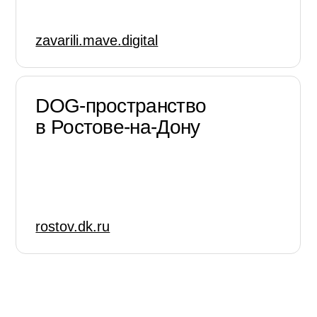
Rachel WOW работает
с дог-френдли
бизнесами
Откроем вам оптовый каталог
и ответим на все вопросы.
Оставить заявку