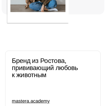
на рассылку
и первым узнавай
о наших новостях и
акциях
Я подтверждаю ознакомление и даю
Согласие
на обработку моих
персональных данных в порядке и на условиях указанных в
Политике
Я даю согласие на получение рекламной информации
Подписаться на рассылку