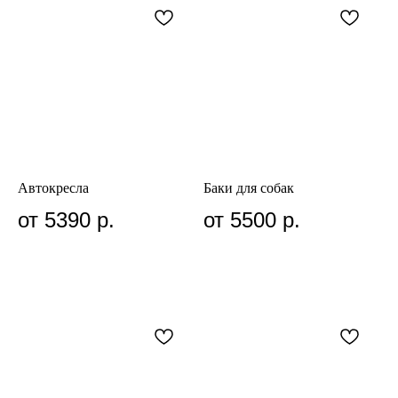
Привет!
Я Юля —
основательница
и руководитель
проекта
Автокресла
Баки для собак
Rachel WOW
от 5390
р.
от 5500
р.
В 2016 году мы забрали Рейчел из приюта,
а позже запустили производство товаров
для собак.
За это время мы разработали
по настоящему функциональные вещи для
собак, узнали на собственном опыте все
про комфортную жизнь с питомцем дома,