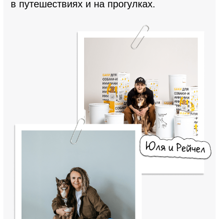
на женской дружбе
zavarili.mave.digital
DOG-пространство
в Ростове-на-Дону
rostov.dk.ru
Подпишись