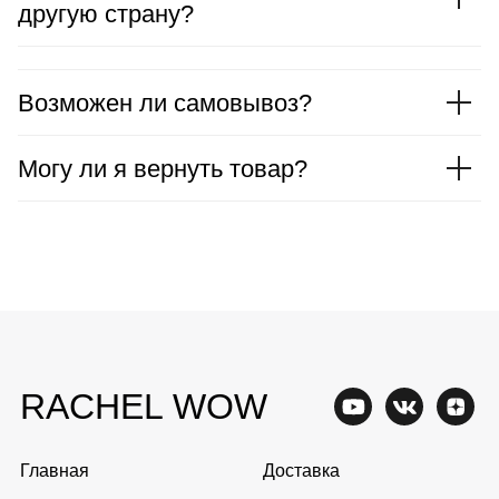
другую страну?
Оферта
Ⓒ 2025 Rachel WOW
Возможен ли самовывоз?
Могу ли я вернуть товар?