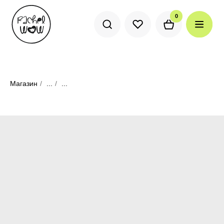
0
0
Магазин
/
...
/
...