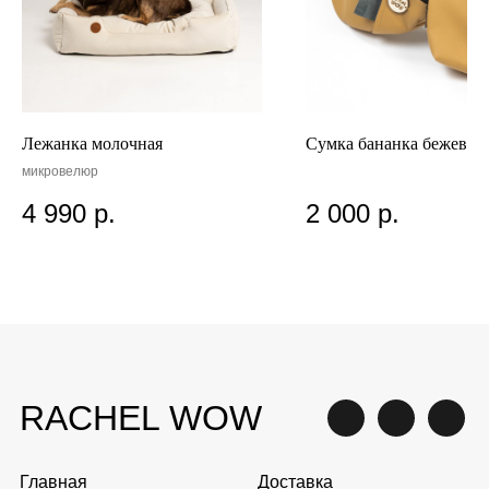
RACHEL WOW
Лежанка молочная
Сумка бананка бежевая
Главная
Доставка
микровелюр
О нас
Способы оплаты
4 990
р.
2 000
р.
Акции
Контакты
Опт
Обмен и возврат
Написать в WhatsApp
+7 (961) 313-17-
71
Написать на почту
gav@rachelwow.ru