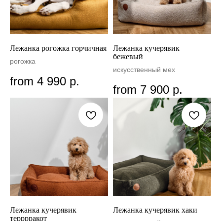
Лежанка рогожка горчичная
Лежанка кучерявик
бежевый
рогожка
искусственный мех
from
4 990
р.
from
7 900
р.
Лежанка кучерявик
Лежанка кучерявик хаки
терррракот