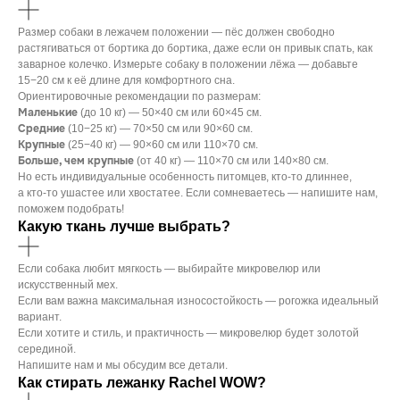
Размер собаки в лежачем положении — пёс должен свободно
растягиваться от бортика до бортика, даже если он привык спать, как
заварное колечко. Измерьте собаку в положении лёжа — добавьте
15−20 см к её длине для комфортного сна.
Ориентировочные рекомендации по размерам:
Маленькие
(до 10 кг) — 50×40 см или 60×45 см.
Средние
(10−25 кг) — 70×50 см или 90×60 см.
Крупные
(25−40 кг) — 90×60 см или 110×70 см.
Больше, чем крупные
(от 40 кг) — 110×70 см или 140×80 см.
Но есть индивидуальные особенность питомцев, кто-то длиннее,
а кто-то ушастее или хвостатее. Если сомневаетесь — напишите нам,
поможем подобрать!
Какую ткань лучше выбрать?
Если собака любит мягкость — выбирайте микровелюр или
искусственный мех.
Если вам важна максимальная износостойкость — рогожка идеальный
вариант.
Если хотите и стиль, и практичность — микровелюр будет золотой
серединой.
Напишите нам и мы обсудим все детали.
Как стирать лежанку Rachel WOW?