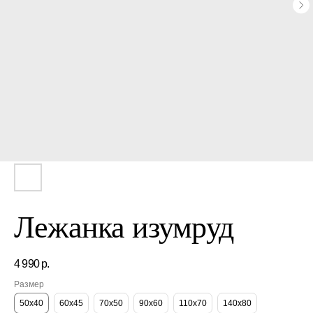
Лежанка изумруд
4 990
р.
Размер
50х40
60х45
70х50
90х60
110х70
140х80