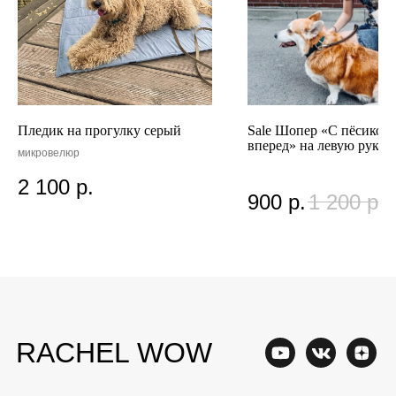
RACHEL WOW
Главная
Доставка
О нас
Способы оплаты
Пледик на прогулку серый
Sale Шопер «С пёсиком
вперед» на левую руку
Акции
Контакты
микровелюр
Опт
Обмен и возврат
2 100
р.
900
р.
1 200
р.
Написать в WhatsApp
+7 (961) 313-17-
71
Написать на почту
gav@rachelwow.ru
Оптовым клиентам