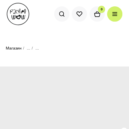
0
0
Магазин
/
...
/
...