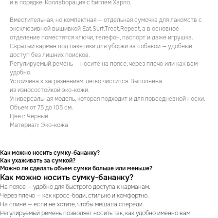
и в порядке. Коллаборация с биглем Харпо.
Вместительная, но компактная — отдельная сумочка для лакомств с
эксклюзивной вышивкой Eat.Surf.Treat.Repeat, а в основное
отделение поместятся ключи, телефон, паспорт и даже игрушка.
Скрытый карман под пакетики для уборки за собакой — удобный
доступ без лишних поисков.
Регулируемый ремень — носите на поясе, через плечо или как вам
удобно.
Устойчива к загрязнениям, легко чистится. Выполнена
из износостойкой эко-кожи.
Универсальная модель, которая подходит и для повседневной носки.
Объем от 75 до 105 см.
Цвет: Черный
Материал: Эко-кожа
Как можно носить сумку-бананку?
Как ухаживать за сумкой?
Можно ли сделать объем сумки больше или меньше?
Как можно носить сумку-бананку?
На поясе — удобно для быстрого доступа к карманам.
Через плечо — как кросс-боди, стильно и комфортно.
На спине — если не хотите, чтобы мешала спереди.
Регулируемый ремень позволяет носить так, как удобно именно вам!