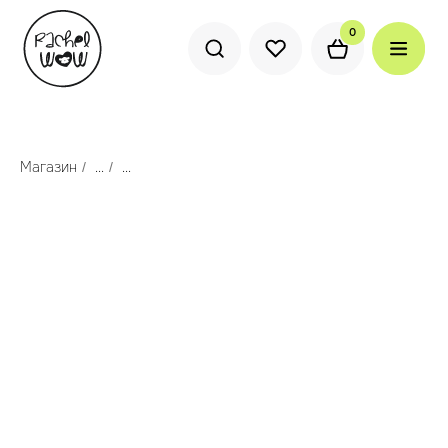
0
0
Магазин
...
...
/
/