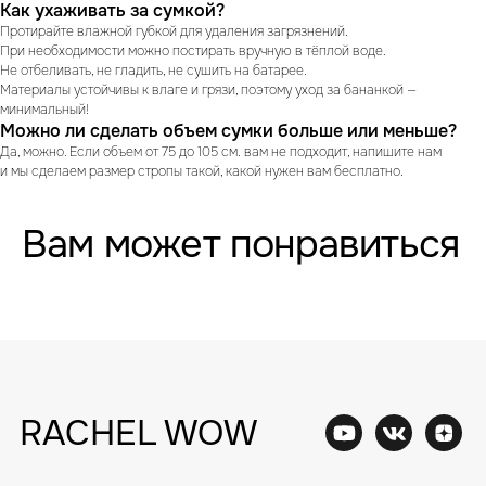
Как ухаживать за сумкой?
Протирайте влажной губкой для удаления загрязнений.
При необходимости можно постирать вручную в тёплой воде.
Не отбеливать, не гладить, не сушить на батарее.
Материалы устойчивы к влаге и грязи, поэтому уход за бананкой —
минимальный!
Можно ли сделать объем сумки больше или меньше?
Да, можно. Если объем от 75 до 105 см. вам не подходит, напишите нам
и мы сделаем размер стропы такой, какой нужен вам бесплатно.
RACHEL WOW
Вам может понравиться
Главная
Доставка
О нас
Способы оплаты
Акции
Контакты
Опт
Обмен и возврат
Написать в WhatsApp
+7 (961) 313-17-71