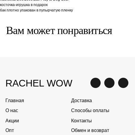
RACHEL WOW
косточка-игрушка в подарок
бак плотно упакован в пупырчатую пленку
Главная
Доставка
О нас
Способы оплаты
Вам может понравиться
Акции
Контакты
Опт
Обмен и возврат
Написать в WhatsApp
+7 (961) 313-17-
71
Написать на почту
gav@rachelwow.ru
Оптовым клиентам
opt@rachelwow.ru