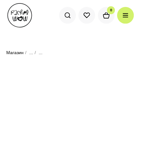
0
0
Магазин
/
...
/
...