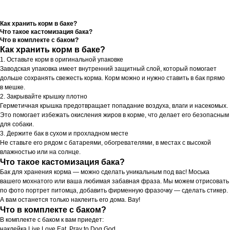
Как хранить корм в баке?
Что такое кастомизация бака?
Что в комплекте с баком?
Как хранить корм в баке?
1. Оставьте корм в оригинальной упаковке
Заводская упаковка имеет внутренний защитный слой, который помогает
дольше сохранять свежесть корма. Корм можно и нужно ставить в бак прямо
в мешке.
2. Закрывайте крышку плотно
Герметичная крышка предотвращает попадание воздуха, влаги и насекомых.
Это помогает избежать окисления жиров в корме, что делает его безопасным
для собаки.
3. Держите бак в сухом и прохладном месте
Не ставьте его рядом с батареями, обогревателями, в местах с высокой
влажностью или на солнце.
Что такое кастомизация бака?
Бак для хранения корма — можно сделать уникальным под вас! Моська
вашего мохнатого или ваша любимая забавная фраза. Мы можем отрисовать
по фото портрет питомца, добавить фирменную фразочку — сделать стикер.
А вам останется только наклеить его дома. Вау!
Что в комплекте с баком?
В комплекте с баком к вам приедет:
наклейка Live.Love.Eat. Pray to Dog God.