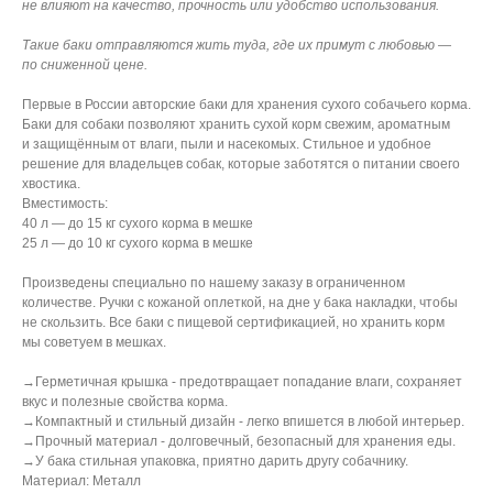
не влияют на качество, прочность или удобство использования.
Такие баки отправляются жить туда, где их примут с любовью —
по сниженной цене.
Первые в России авторские баки для хранения сухого собачьего корма.
Баки для собаки позволяют хранить сухой корм свежим, ароматным
и защищённым от влаги, пыли и насекомых. Стильное и удобное
решение для владельцев собак, которые заботятся о питании своего
хвостика.
Вместимость:
40 л — до 15 кг сухого корма в мешке
25 л — до 10 кг сухого корма в мешке
Произведены специально по нашему заказу в ограниченном
количестве. Ручки с кожаной оплеткой, на дне у бака накладки, чтобы
не скользить. Все баки с пищевой сертификацией, но хранить корм
мы советуем в мешках.
→Герметичная крышка - предотвращает попадание влаги, сохраняет
вкус и полезные свойства корма.
→Компактный и стильный дизайн - легко впишется в любой интерьер.
→Прочный материал - долговечный, безопасный для хранения еды.
→У бака стильная упаковка, приятно дарить другу собачнику.
Материал: Металл