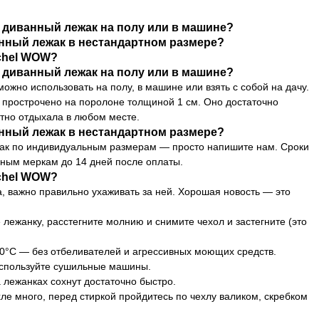
 диванный лежак на полу или в машине?
анный лежак в нестандартном размере?
achel WOW?
 диванный лежак на полу или в машине?
ожно использовать на полу, в машине или взять с собой на дачу.
 прострочено на поролоне толщиной 1 см. Оно достаточно
тно отдыхала в любом месте.
анный лежак в нестандартном размере?
жак по индивидуальным размерам — просто напишите нам. Сроки
ьным меркам до 14 дней после оплаты.
achel WOW?
, важно правильно ухаживать за ней. Хорошая новость — это
ежанку, расстегните молнию и снимите чехол и застегните (это
0°С — без отбеливателей и агрессивных моющих средств.
спользуйте сушильные машины.
 лежанках сохнут достаточно быстро.
хле много, перед стиркой пройдитесь по чехлу валиком, скребком