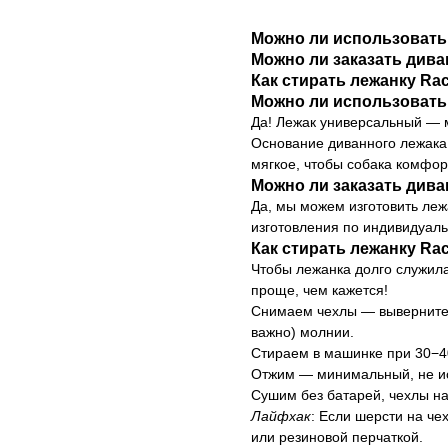
Можно ли использовать
Можно ли заказать див
Как стирать лежанку R
Можно ли использовать
Да! Лежак универсальный — м
Основание диванного лежака
мягкое, чтобы собака комфор
Можно ли заказать див
Да, мы можем изготовить ле
изготовления по индивидуал
Как стирать лежанку R
Чтобы лежанка долго служила
проще, чем кажется!
Снимаем чехлы — выверните л
важно) молнии.
Стираем в машинке при 30−4
Отжим — минимальный, не и
Сушим без батарей, чехлы на
Лайфхак
: Если шерсти на че
или резиновой перчаткой.