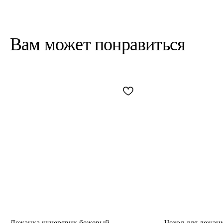
Вам может понравиться
Лежанка кучерявик бежевый
Чехол для лежан