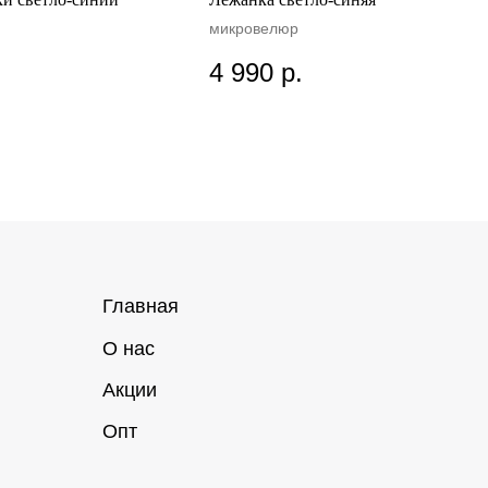
микровелюр
Главная
Д
4 990
р.
О нас
С
Акции
К
Опт
О
Написать на почту
Оп
gav@rachelwow.ru
o